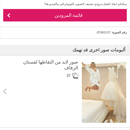
يمكنكم ايجاد افضل مزودي تصنيف التصوير الفوتوغرافي والفيديو هنا!
قائمة المزودين
رقم الصورة:
ZF302157
ألبومات صور اخرى قد تهمك
صور لابد من التقاطها لفستان
الزفاف
37