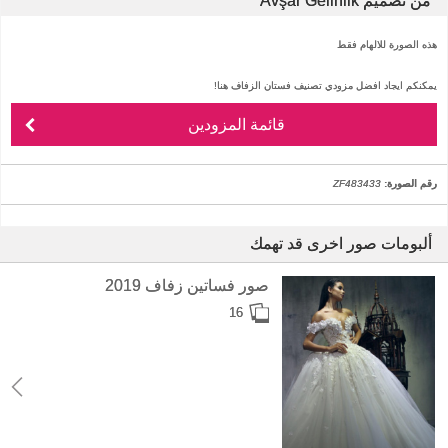
من تصميم Avşar Gelinlik
هذه الصورة للالهام فقط
يمكنكم ايجاد افضل مزودي تصنيف فستان الزفاف هنا!
قائمة المزودين
رقم الصورة:
ZF483433
ألبومات صور اخرى قد تهمك
صور فساتين زفاف 2019
16